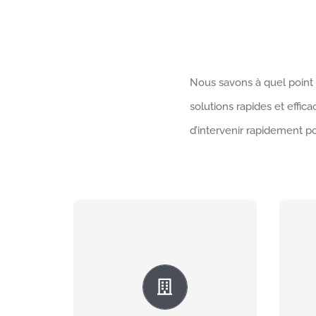
Nous savons à quel point 
solutions rapides et effi
d’intervenir rapidement p
D
Si votre chauffe-eau
b
est en panne, notre
équipe se déplace
rapidement pour le