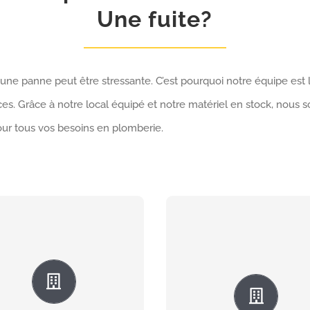
Une fuite?
une panne peut être stressante. C’est pourquoi notre équipe est l
caces. Grâce à notre local équipé et notre matériel en stock, no
our tous vos besoins en plomberie.
es canalisations
Une fuite d’eau p
ouchées peuvent
entraîner des dég
causer des
considérables. No
désagréments
équipe est équip
importants. Nous