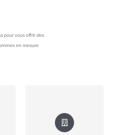
à pour vous offrir des
us sommes en mesure
eut
Que ce soit un
âts
robinet qui fuit ou
tre
une fuite sous l’évier,
ée
nous sommes là pour